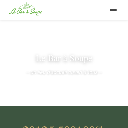
Le Bar à Soupe
– un lieu d'accueil ouvert à tous –