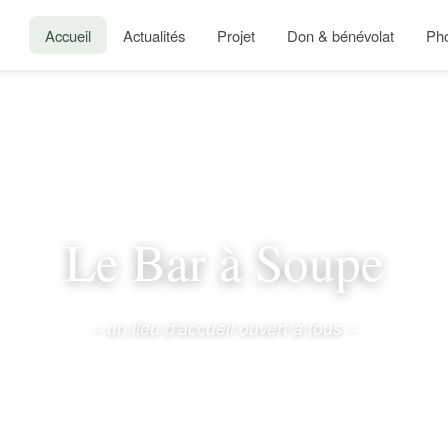
Accueil
Actualités
Projet
Don & bénévolat
Ph
Le Bar à Soupe
– un lieu d'accueil ouvert à tous –