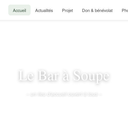
Accueil
Actualités
Projet
Don & bénévolat
Ph
Le Bar à Soupe
– un lieu d'accueil ouvert à tous –