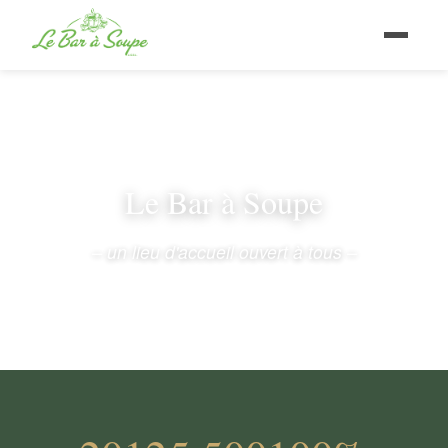
Le Bar à Soupe
– un lieu d'accueil ouvert à tous –