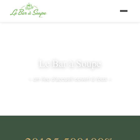
Le Bar à Soupe
– un lieu d'accueil ouvert à tous –