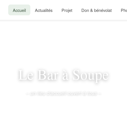
Accueil
Actualités
Projet
Don & bénévolat
Ph
Le Bar à Soupe
– un lieu d'accueil ouvert à tous –