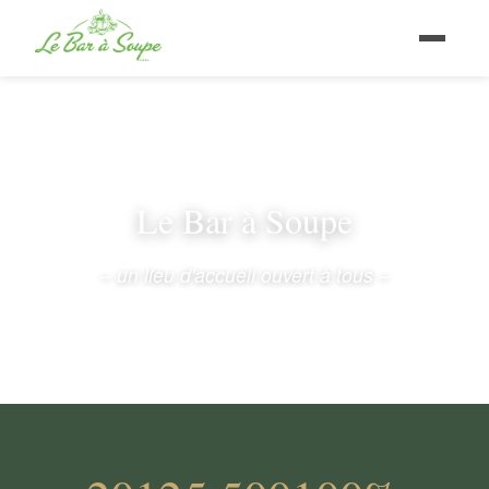
Le Bar à Soupe
– un lieu d'accueil ouvert à tous –