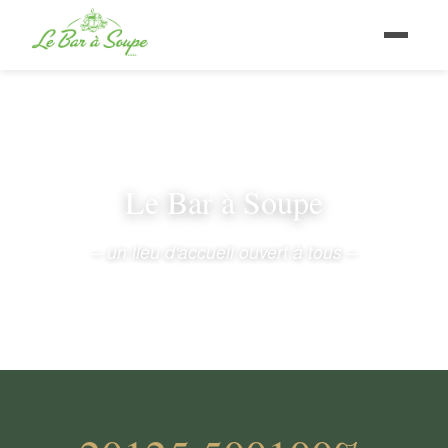
Le Bar à Soupe
– un lieu d'accueil ouvert à tous –