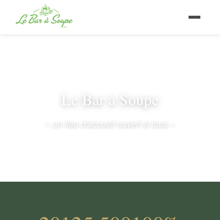
Le Bar à Soupe
– un lieu d'accueil ouvert à tous –