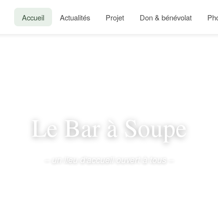
Accueil
Actualités
Projet
Don & bénévolat
Ph
Le Bar à Soupe
– un lieu d'accueil ouvert à tous –