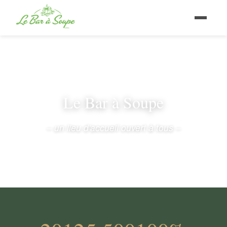
Le Bar à Soupe
– un lieu d'accueil ouvert à tous –