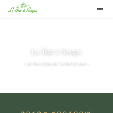
Le Bar à Soupe
– un lieu d'accueil ouvert à tous –