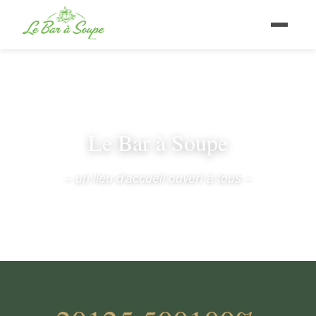
Le Bar à Soupe
– un lieu d'accueil ouvert à tous –