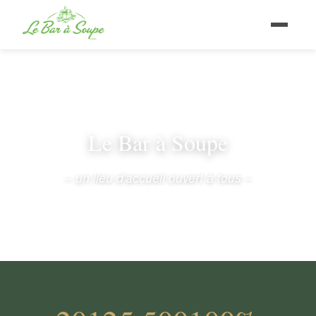
Le Bar à Soupe
– un lieu d'accueil ouvert à tous –