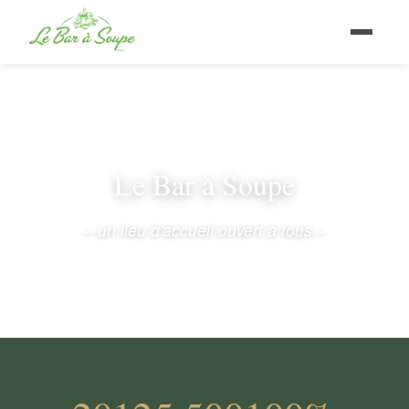
Le Bar à Soupe
– un lieu d'accueil ouvert à tous –