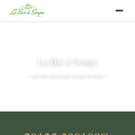
Le Bar à Soupe
– un lieu d'accueil ouvert à tous –