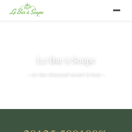
Le Bar à Soupe
– un lieu d'accueil ouvert à tous –