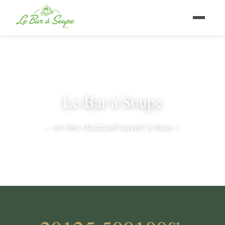
Le Bar à Soupe
– un lieu d'accueil ouvert à tous –