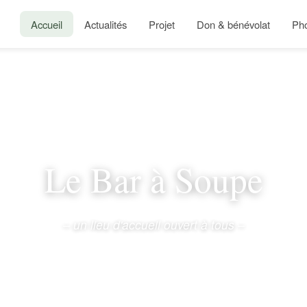
Accueil
Actualités
Projet
Don & bénévolat
Ph
Le Bar à Soupe
– un lieu d'accueil ouvert à tous –