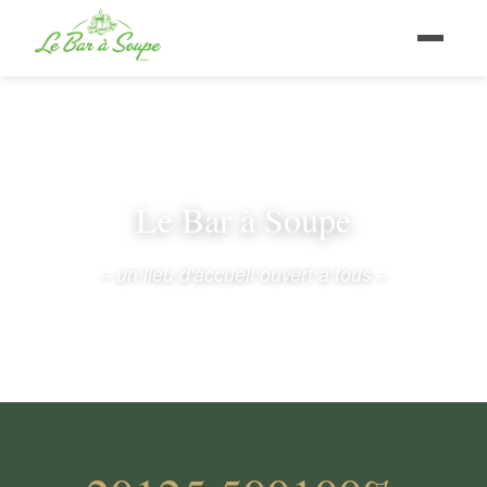
Le Bar à Soupe
– un lieu d'accueil ouvert à tous –