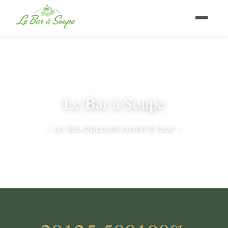
Le Bar à Soupe
– un lieu d'accueil ouvert à tous –