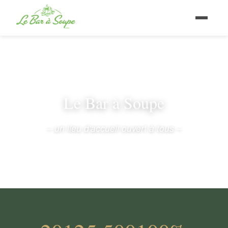
Le Bar à Soupe
– un lieu d'accueil ouvert à tous –