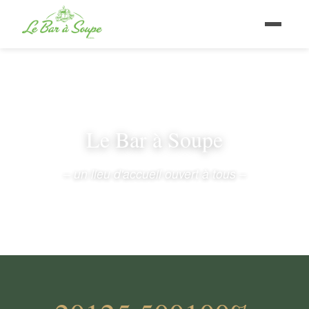
Le Bar à Soupe
– un lieu d'accueil ouvert à tous –