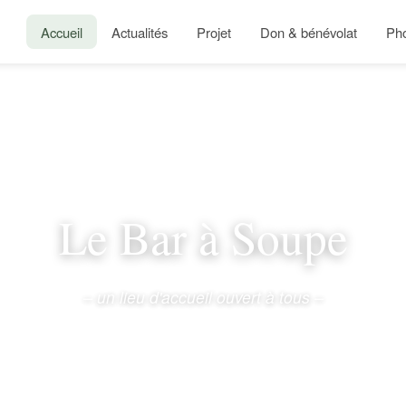
Accueil
Actualités
Projet
Don & bénévolat
Ph
Le Bar à Soupe
– un lieu d'accueil ouvert à tous –