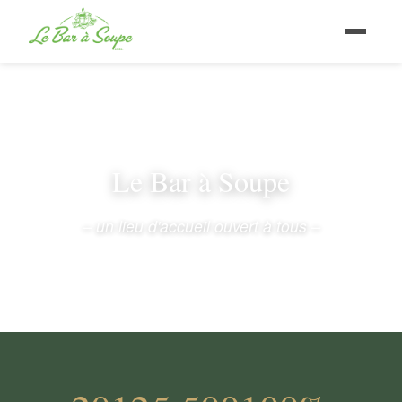
Le Bar à Soupe
– un lieu d'accueil ouvert à tous –