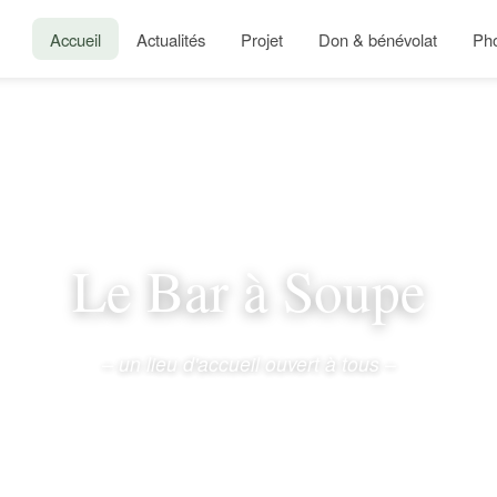
Accueil
Actualités
Projet
Don & bénévolat
Ph
Le Bar à Soupe
– un lieu d'accueil ouvert à tous –