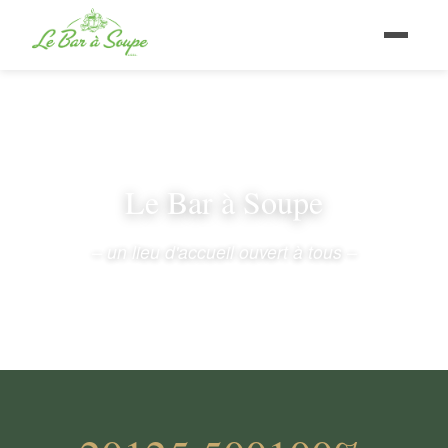
Le Bar à Soupe
– un lieu d'accueil ouvert à tous –