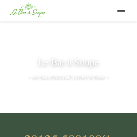
Le Bar à Soupe
– un lieu d'accueil ouvert à tous –