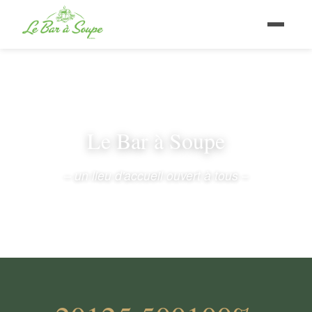
Le Bar à Soupe
– un lieu d'accueil ouvert à tous –