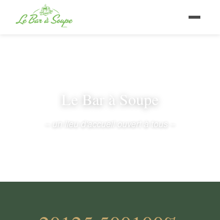
Le Bar à Soupe
– un lieu d'accueil ouvert à tous –