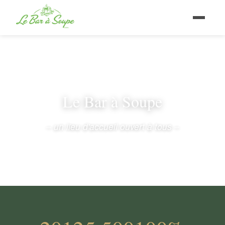
Le Bar à Soupe
– un lieu d'accueil ouvert à tous –