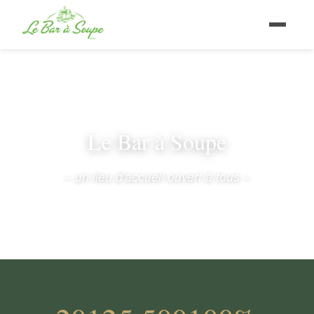
Le Bar à Soupe
– un lieu d'accueil ouvert à tous –