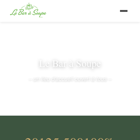
Le Bar à Soupe
– un lieu d'accueil ouvert à tous –