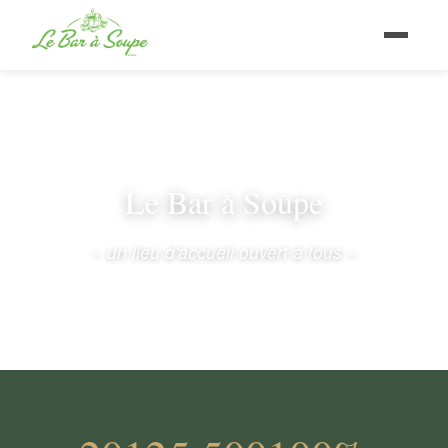
Le Bar à Soupe
– un lieu d'accueil ouvert à tous –