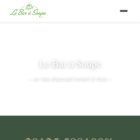
Le Bar à Soupe
– un lieu d'accueil ouvert à tous –