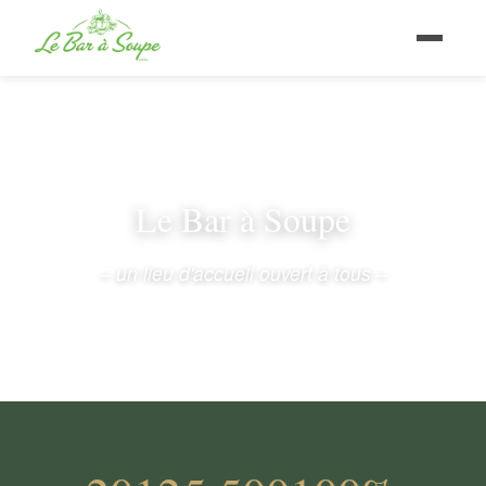
Le Bar à Soupe
– un lieu d'accueil ouvert à tous –