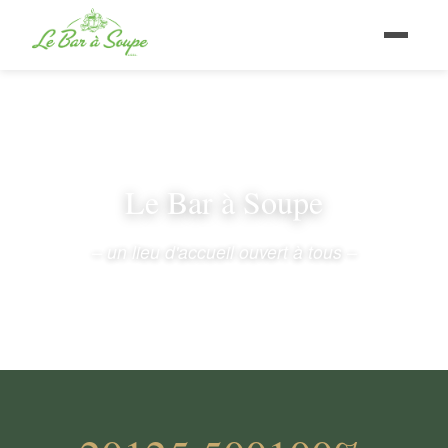
Le Bar à Soupe
– un lieu d'accueil ouvert à tous –