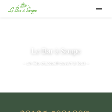
Le Bar à Soupe
– un lieu d'accueil ouvert à tous –