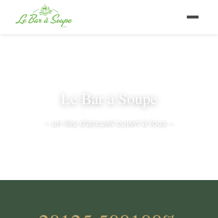
Le Bar à Soupe
– un lieu d'accueil ouvert à tous –