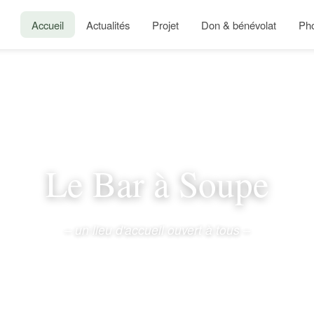
Accueil
Actualités
Projet
Don & bénévolat
Ph
Le Bar à Soupe
– un lieu d'accueil ouvert à tous –