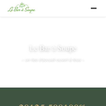
Le Bar à Soupe
– un lieu d'accueil ouvert à tous –