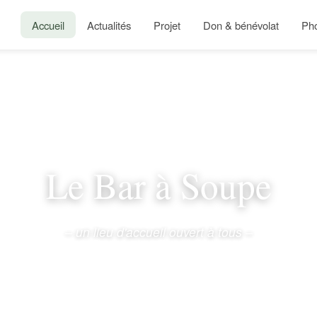
Accueil
Actualités
Projet
Don & bénévolat
Ph
Le Bar à Soupe
– un lieu d'accueil ouvert à tous –