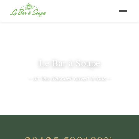
Le Bar à Soupe
– un lieu d'accueil ouvert à tous –