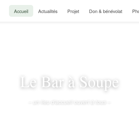
Accueil
Actualités
Projet
Don & bénévolat
Ph
Le Bar à Soupe
– un lieu d'accueil ouvert à tous –