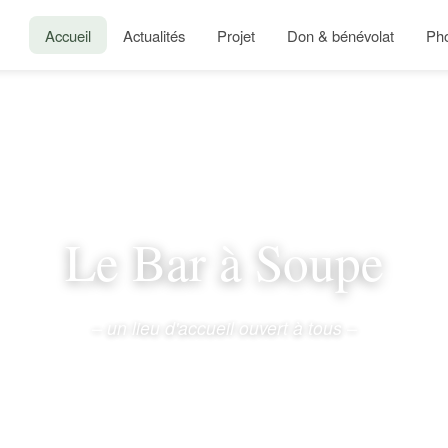
Accueil
Actualités
Projet
Don & bénévolat
Ph
Le Bar à Soupe
– un lieu d'accueil ouvert à tous –