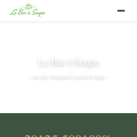
Le Bar à Soupe
– un lieu d'accueil ouvert à tous –