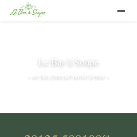
Le Bar à Soupe
– un lieu d'accueil ouvert à tous –