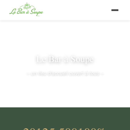
Le Bar à Soupe
– un lieu d'accueil ouvert à tous –