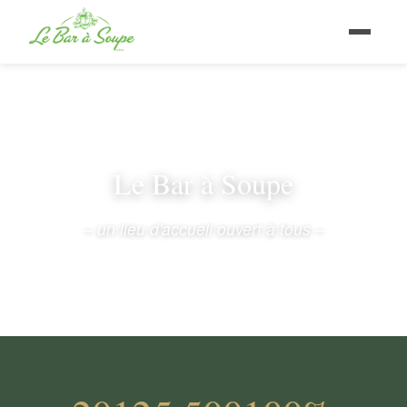
Le Bar à Soupe
– un lieu d'accueil ouvert à tous –