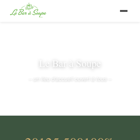
Le Bar à Soupe
– un lieu d'accueil ouvert à tous –